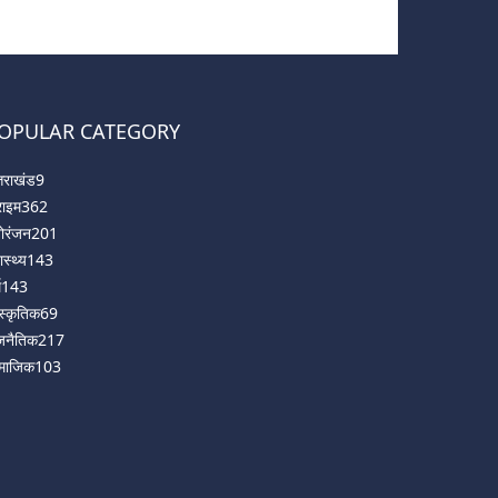
OPULAR CATEGORY
्तराखंड
9
राइम
362
ोरंजन
201
ास्थ्य
143
म
143
ंस्कृतिक
69
जनैतिक
217
माजिक
103