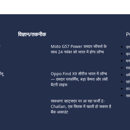
विज्ञान/तकनीक
P
ी
Moto G57 Power दमदार फीचर्स के
उत
साथ 24 नवंबर को भारत में होगा लॉन्च
क्
मन
स्व
सू
Oppo Find X9 सीरीज भारत में लॉन्च
धर्
— दमदार परफॉर्मेंस, बड़ा कैमरा और लंबी
सा
बैटरी लाइफ
रा
सा
सावधान! व्हाट्सएप पर आ रहा फर्जी E-
Challan, एक क्लिक में खाली हो सकता है
बैंक अकाउंट