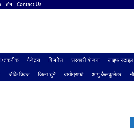
n
होम
Contact Us
ञान/तकनीक
गैजेट्स
बिजनेस
सरकारी योजना
लाइफ स्टाइल
ल
जीके क्विज
जिला चुनें
बायोग्राफी
आयु कैलकुलेटर
न