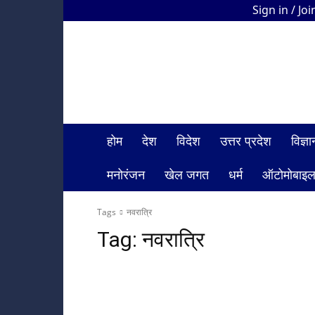
Sign in / Joi
HDI
Bharat
News
होम
देश
विदेश
उत्तर प्रदेश
विज्
मनोरंजन
खेल जगत
धर्म
ऑटोमोबाइ
Tags
नवरात्रि
Tag:
नवरात्रि