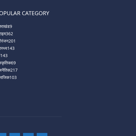
OPULAR CATEGORY
्तराखंड
9
राइम
362
ोरंजन
201
ास्थ्य
143
म
143
ंस्कृतिक
69
जनैतिक
217
माजिक
103