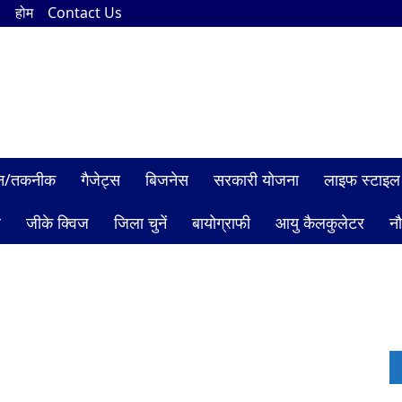
n
होम
Contact Us
ञान/तकनीक
गैजेट्स
बिजनेस
सरकारी योजना
लाइफ स्टाइल
ल
जीके क्विज
जिला चुनें
बायोग्राफी
आयु कैलकुलेटर
न