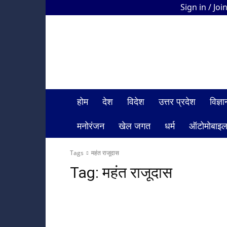
Sign in / Joi
HDI
Bharat
News
होम
देश
विदेश
उत्तर प्रदेश
विज्
मनोरंजन
खेल जगत
धर्म
ऑटोमोबाइ
Tags
महंत राजूदास
Tag:
महंत राजूदास