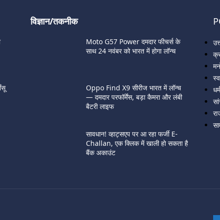
विज्ञान/तकनीक
P
ी
Moto G57 Power दमदार फीचर्स के
उत
साथ 24 नवंबर को भारत में होगा लॉन्च
क्
मन
स्व
सू
Oppo Find X9 सीरीज भारत में लॉन्च
धर्
— दमदार परफॉर्मेंस, बड़ा कैमरा और लंबी
सा
बैटरी लाइफ
रा
सा
सावधान! व्हाट्सएप पर आ रहा फर्जी E-
Challan, एक क्लिक में खाली हो सकता है
बैंक अकाउंट