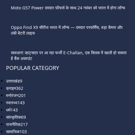
Moto G57 Power दमदार फीचर्स के साथ 24 नवंबर को भारत में होगा लॉन्च
Oppo Find X9 सीरीज भारत में लॉन्च — दमदार परफॉर्मेंस, बड़ा कैमरा और
लंबी बैटरी लाइफ
सावधान! व्हाट्सएप पर आ रहा फर्जी E-Challan, एक क्लिक में खाली हो सकता
है बैंक अकाउंट
POPULAR CATEGORY
उत्तराखंड
9
क्राइम
362
मनोरंजन
201
स्वास्थ्य
143
धर्म
143
सांस्कृतिक
69
राजनैतिक
217
सामाजिक
103