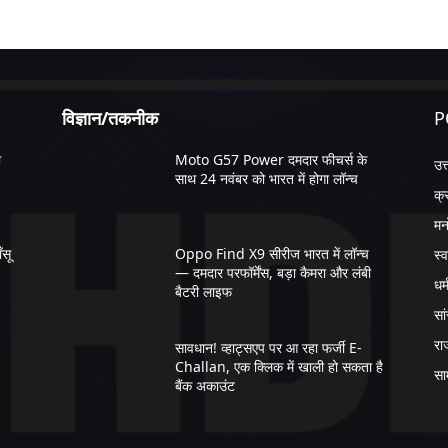
विज्ञान/तकनीक
P
ी
Moto G57 Power दमदार फीचर्स के
उत
साथ 24 नवंबर को भारत में होगा लॉन्च
क्
मन
सू
Oppo Find X9 सीरीज भारत में लॉन्च
स्व
— दमदार परफॉर्मेंस, बड़ा कैमरा और लंबी
धर्
बैटरी लाइफ
सा
रा
सावधान! व्हाट्सएप पर आ रहा फर्जी E-
Challan, एक क्लिक में खाली हो सकता है
सा
बैंक अकाउंट