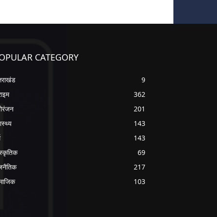
OPULAR CATEGORY
्तराखंड
9
राइम
362
ोरंजन
201
ास्थ्य
143
म
143
ंस्कृतिक
69
जनैतिक
217
माजिक
103