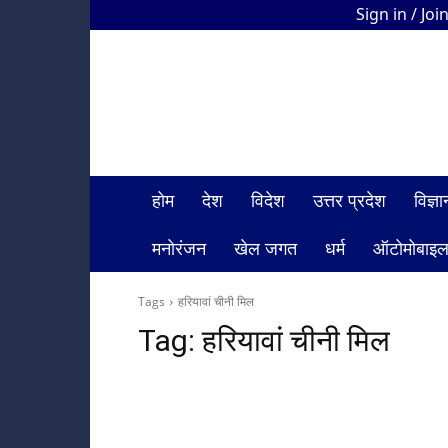
Sign in / Joi
HDI
Bharat
News
होम
देश
विदेश
उत्तर प्रदेश
विज्
मनोरंजन
खेल जगत
धर्म
ऑटोमोबाइ
Tags
हरियावां चीनी मिल
Tag:
हरियावां चीनी मिल