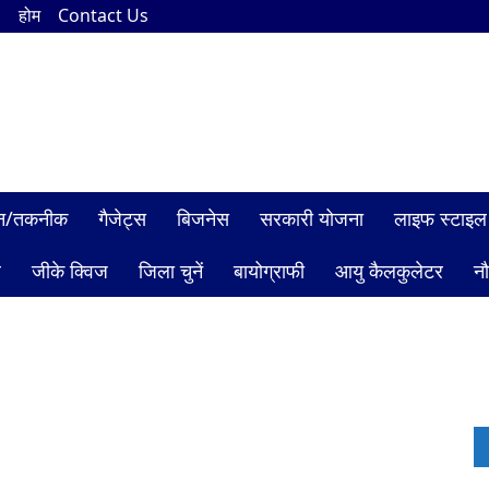
n
होम
Contact Us
ञान/तकनीक
गैजेट्स
बिजनेस
सरकारी योजना
लाइफ स्टाइल
ल
जीके क्विज
जिला चुनें
बायोग्राफी
आयु कैलकुलेटर
न