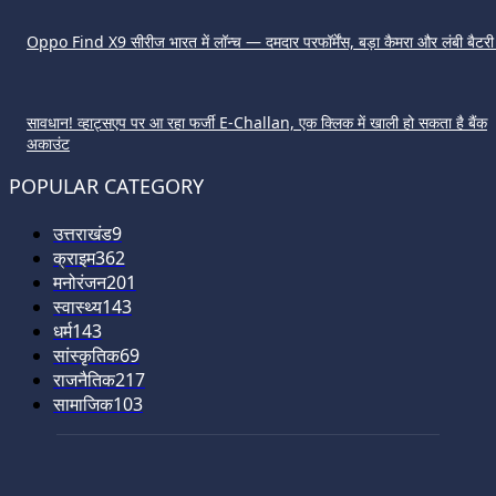
Oppo Find X9 सीरीज भारत में लॉन्च — दमदार परफॉर्मेंस, बड़ा कैमरा और लंबी बैटर
सावधान! व्हाट्सएप पर आ रहा फर्जी E-Challan, एक क्लिक में खाली हो सकता है बैंक
अकाउंट
POPULAR CATEGORY
उत्तराखंड
9
क्राइम
362
मनोरंजन
201
स्वास्थ्य
143
धर्म
143
सांस्कृतिक
69
राजनैतिक
217
सामाजिक
103