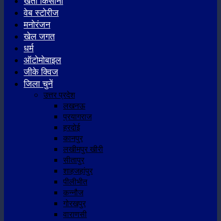
खेती किसानी
वेब स्टोरीज
मनोरंजन
खेल जगत
धर्म
ऑटोमोबाइल
जीके क्विज
जिला चुनें
उत्तर प्रदेश
लखनऊ
प्रयागराज
हरदोई
कानपुर
लखीमपुर खीरी
सीतापुर
शाहजहांपुर
पीलीभीत
कन्नौज
गोरखपुर
वाराणसी