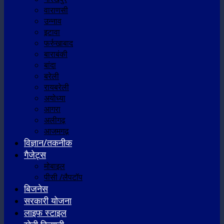
वाराणसी
उन्नाव
इटावा
फर्रुखाबाद
बाराबंकी
बांदा
बरेली
रायबरेली
अयोध्या
आगरा
अलीगढ़
आजमगढ़
विज्ञान/तकनीक
गैजेट्स
मोबाइल
पीसी /लैपटॉप
बिजनेस
सरकारी योजना
लाइफ स्टाइल