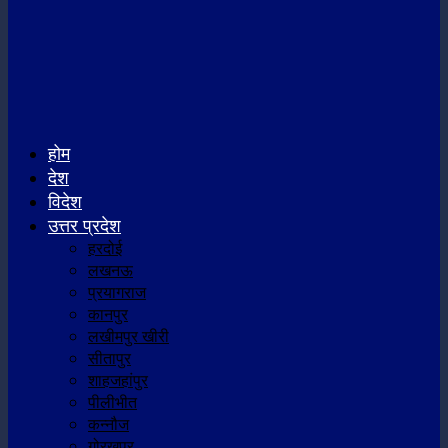
होम
देश
विदेश
उत्तर प्रदेश
हरदोई
लखनऊ
प्रयागराज
कानपुर
लखीमपुर खीरी
सीतापुर
शाहजहांपुर
पीलीभीत
कन्नौज
गोरखपुर