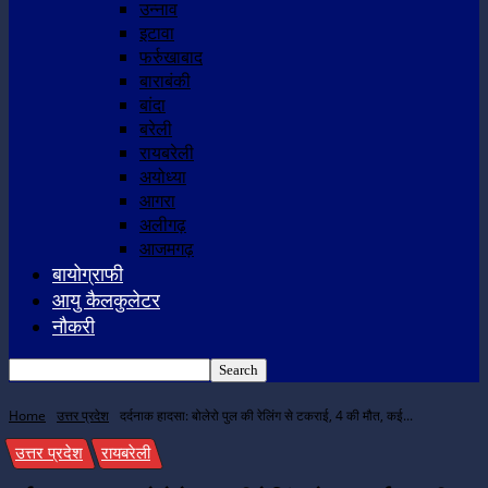
उन्नाव
इटावा
फर्रुखाबाद
बाराबंकी
बांदा
बरेली
रायबरेली
अयोध्या
आगरा
अलीगढ़
आजमगढ़
बायोग्राफी
आयु कैलकुलेटर
नौकरी
Home
उत्तर प्रदेश
दर्दनाक हादसा: बोलेरो पुल की रेलिंग से टकराई, 4 की मौत, कई...
उत्तर प्रदेश
रायबरेली