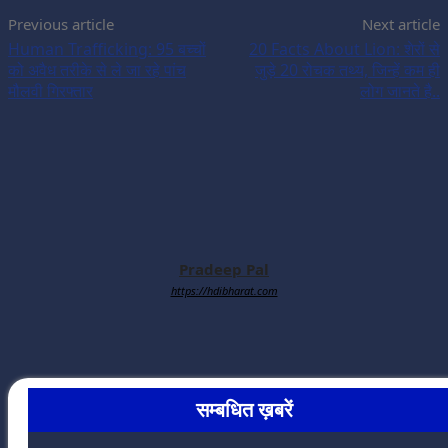
Previous article
Next article
Human Trafficking: 95 बच्चों
20 Facts About Lion: शेरों से
को अवैध तरीके से ले जा रहे पांच
जुड़े 20 रोचक तथ्य, जिन्हें कम ही
मौलवी गिरफ्तार
लोग जानते है..
Pradeep Pal
https://hdibharat.com
सम्बधित ख़बरें