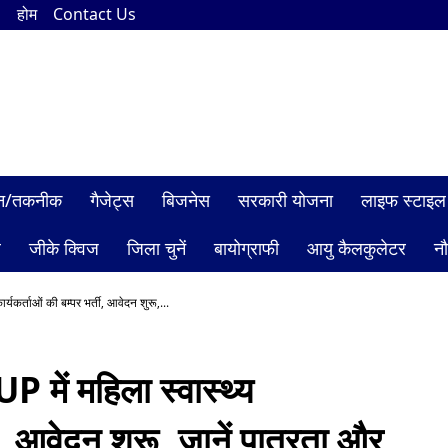
n
होम
Contact Us
ञान/तकनीक
गैजेट्स
बिजनेस
सरकारी योजना
लाइफ स्टाइल
ल
जीके क्विज
जिला चुनें
बायोग्राफी
आयु कैलकुलेटर
न
यकर्ताओं की बम्पर भर्ती, आवेदन शुरू,...
ें महिला स्वास्थ्य
ती, आवेदन शुरू, जानें पात्रता और