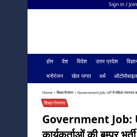
Sign in / Joi
HDI
Bharat
News
होम
देश
विदेश
उत्तर प्रदेश
विज्
मनोरंजन
खेल जगत
धर्म
ऑटोमोबाइ
Home
शिक्षा/रोजगार
Government Job: UP में महिला स्वास्थ्य कार्
शिक्षा/रोजगार
Government Job: UP म
कार्यकर्ताओं की बम्पर भर्