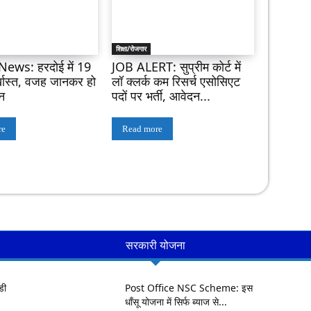
शिक्षा/रोजगार
ews: हरदोई में 19
JOB ALERT: सुप्रीम कोर्ट में
्खास्त, वजह जानकर हो
लॉ क्लर्क कम रिसर्च एसोसिएट
ान
पदों पर भर्ती, आवेदन...
re
Read more
सरकारी योजना
डी
Post Office NSC Scheme: इस
धाँसू योजना में सिर्फ ब्याज से...