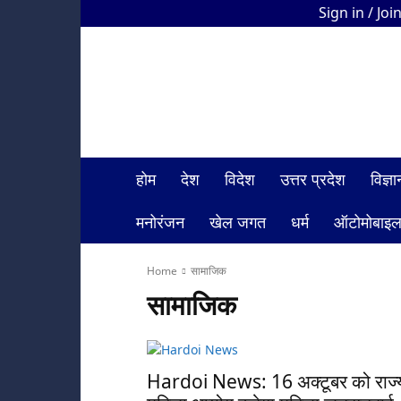
Sign in / Joi
HDI
Bharat
News
होम
देश
विदेश
उत्तर प्रदेश
विज्
मनोरंजन
खेल जगत
धर्म
ऑटोमोबाइ
Home
सामाजिक
सामाजिक
Hardoi News: 16 अक्टूबर को राज्