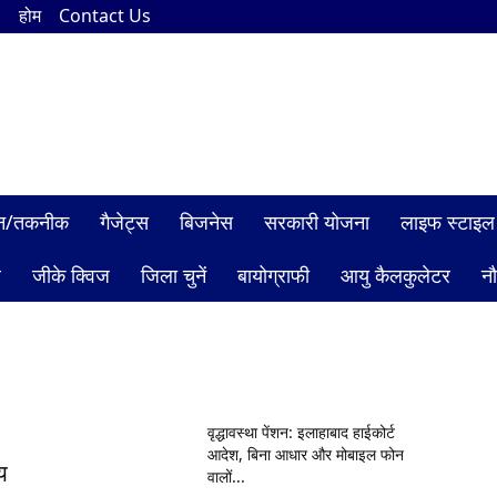
n
होम
Contact Us
ञान/तकनीक
गैजेट्स
बिजनेस
सरकारी योजना
लाइफ स्टाइल
ल
जीके क्विज
जिला चुनें
बायोग्राफी
आयु कैलकुलेटर
न
वृद्धावस्था पेंशन: इलाहाबाद हाईकोर्ट
आदेश, बिना आधार और मोबाइल फोन
य
वालों...