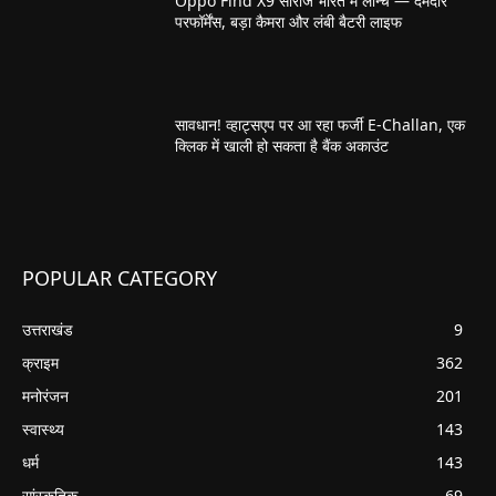
Oppo Find X9 सीरीज भारत में लॉन्च — दमदार
परफॉर्मेंस, बड़ा कैमरा और लंबी बैटरी लाइफ
सावधान! व्हाट्सएप पर आ रहा फर्जी E-Challan, एक
क्लिक में खाली हो सकता है बैंक अकाउंट
POPULAR CATEGORY
उत्तराखंड
9
क्राइम
362
मनोरंजन
201
स्वास्थ्य
143
धर्म
143
सांस्कृतिक
69