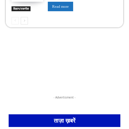
Read more
विज्ञान/तकनीक
- Advertisment -
ताज़ा ख़बरें