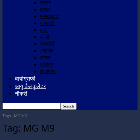
उन्नाव
इटावा
फर्रुखाबाद
बाराबंकी
बांदा
बरेली
रायबरेली
अयोध्या
आगरा
अलीगढ़
आजमगढ़
बायोग्राफी
आयु कैलकुलेटर
नौकरी
Tags
MG M9
Tag:
MG M9