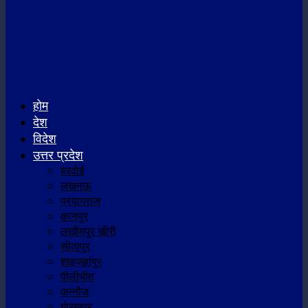
होम
देश
विदेश
उत्तर प्रदेश
हरदोई
लखनऊ
प्रयागराज
कानपुर
लखीमपुर खीरी
सीतापुर
शाहजहांपुर
पीलीभीत
कन्नौज
गोरखपुर