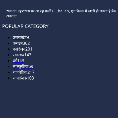
सावधान! व्हाट्सएप पर आ रहा फर्जी E-Challan, एक क्लिक में खाली हो सकता है बैंक
अकाउंट
POPULAR CATEGORY
उत्तराखंड
9
क्राइम
362
मनोरंजन
201
स्वास्थ्य
143
धर्म
143
सांस्कृतिक
69
राजनैतिक
217
सामाजिक
103