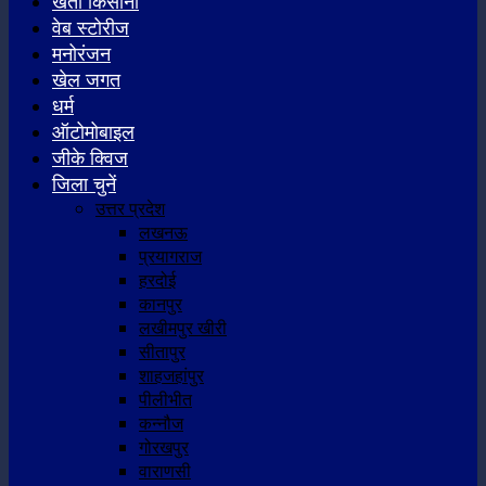
खेती किसानी
वेब स्टोरीज
मनोरंजन
खेल जगत
धर्म
ऑटोमोबाइल
जीके क्विज
जिला चुनें
उत्तर प्रदेश
लखनऊ
प्रयागराज
हरदोई
कानपुर
लखीमपुर खीरी
सीतापुर
शाहजहांपुर
पीलीभीत
कन्नौज
गोरखपुर
वाराणसी