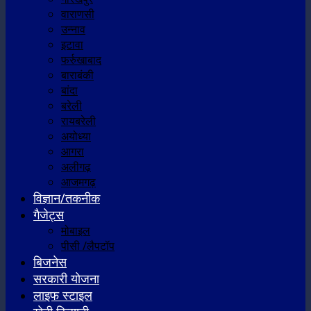
वाराणसी
उन्नाव
इटावा
फर्रुखाबाद
बाराबंकी
बांदा
बरेली
रायबरेली
अयोध्या
आगरा
अलीगढ़
आजमगढ़
विज्ञान/तकनीक
गैजेट्स
मोबाइल
पीसी /लैपटॉप
बिजनेस
सरकारी योजना
लाइफ स्टाइल