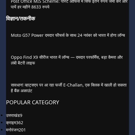
Post Office MIS Scheme: पोस्ट ऑफिस में सिर्फ इतने रुपये जमा करें और
पायें हर महीने 8633 रुपये
विज्ञान/तकनीक
Moto G57 Power दमदार फीचर्स के साथ 24 नवंबर को भारत में होगा लॉन्च
Oppo Find X9 सीरीज भारत में लॉन्च — दमदार परफॉर्मेंस, बड़ा कैमरा और
लंबी बैटरी लाइफ
सावधान! व्हाट्सएप पर आ रहा फर्जी E-Challan, एक क्लिक में खाली हो सकता
है बैंक अकाउंट
POPULAR CATEGORY
उत्तराखंड
9
क्राइम
362
मनोरंजन
201