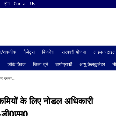
n
होम
Contact Us
ञान/तकनीक
गैजेट्स
बिजनेस
सरकारी योजना
लाइफ स्टाइल
ल
जीके क्विज
जिला चुनें
बायोग्राफी
आयु कैलकुलेटर
न
ी पूर्ण रूप...
यी कमियों के लिए नोडल अधिकारी
ें:-डी0एम0