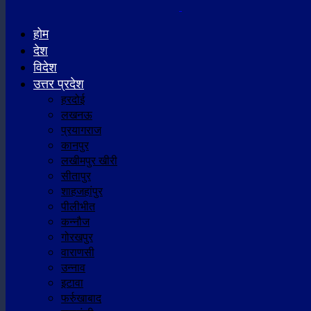
होम
देश
विदेश
उत्तर प्रदेश
हरदोई
लखनऊ
प्रयागराज
कानपुर
लखीमपुर खीरी
सीतापुर
शाहजहांपुर
पीलीभीत
कन्नौज
गोरखपुर
वाराणसी
उन्नाव
इटावा
फर्रुखाबाद