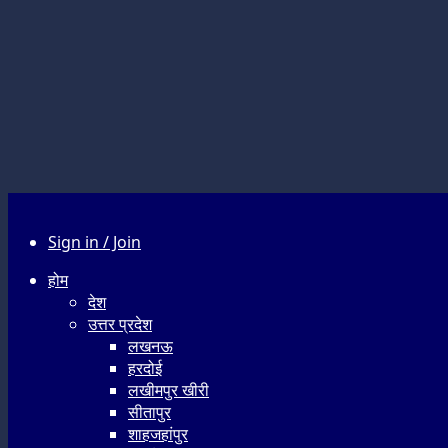
Sign in / Join
होम
देश
उत्तर प्रदेश
लखनऊ
हरदोई
लखीमपुर खीरी
सीतापुर
शाहजहांपुर