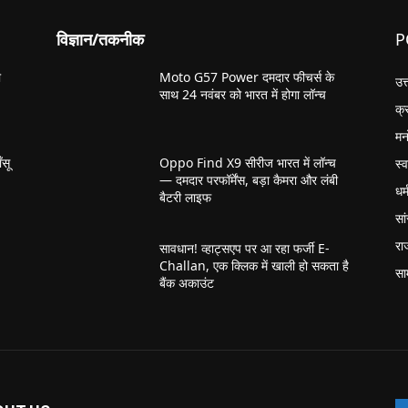
विज्ञान/तकनीक
P
ी
Moto G57 Power दमदार फीचर्स के
उत
साथ 24 नवंबर को भारत में होगा लॉन्च
क्
मन
सू
Oppo Find X9 सीरीज भारत में लॉन्च
स्व
— दमदार परफॉर्मेंस, बड़ा कैमरा और लंबी
धर्
बैटरी लाइफ
सा
रा
सावधान! व्हाट्सएप पर आ रहा फर्जी E-
Challan, एक क्लिक में खाली हो सकता है
सा
बैंक अकाउंट