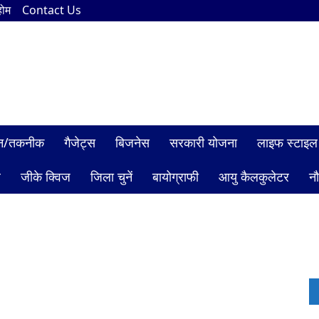
होम
Contact Us
ञान/तकनीक
गैजेट्स
बिजनेस
सरकारी योजना
लाइफ स्टाइल
ल
जीके क्विज
जिला चुनें
बायोग्राफी
आयु कैलकुलेटर
न