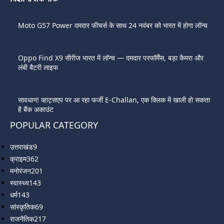
Moto G57 Power दमदार फीचर्स के साथ 24 नवंबर को भारत में होगा लॉन्च
Oppo Find X9 सीरीज भारत में लॉन्च — दमदार परफॉर्मेंस, बड़ा कैमरा और
लंबी बैटरी लाइफ
सावधान! व्हाट्सएप पर आ रहा फर्जी E-Challan, एक क्लिक में खाली हो सकता
है बैंक अकाउंट
POPULAR CATEGORY
उत्तराखंड
9
क्राइम
362
मनोरंजन
201
स्वास्थ्य
143
धर्म
143
सांस्कृतिक
69
राजनैतिक
217