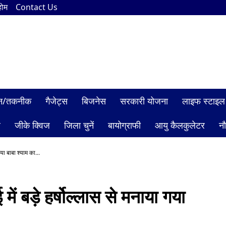
होम
Contact Us
ञान/तकनीक
गैजेट्स
बिजनेस
सरकारी योजना
लाइफ स्टाइल
ल
जीके क्विज
जिला चुनें
बायोग्राफी
आयु कैलकुलेटर
न
ा बाबा श्याम का...
 बड़े हर्षोल्लास से मनाया गया