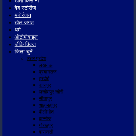
खेती किसानी
वेब स्टोरीज
मनोरंजन
खेल जगत
धर्म
ऑटोमोबाइल
जीके क्विज
जिला चुनें
उत्तर प्रदेश
लखनऊ
प्रयागराज
हरदोई
कानपुर
लखीमपुर खीरी
सीतापुर
शाहजहांपुर
पीलीभीत
कन्नौज
गोरखपुर
वाराणसी