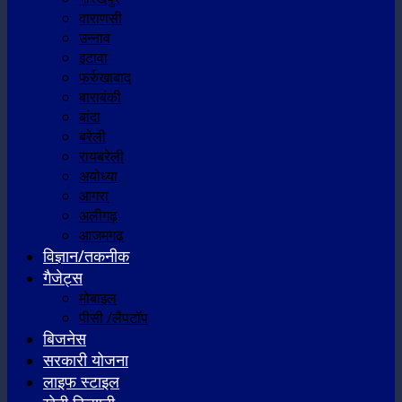
वाराणसी
उन्नाव
इटावा
फर्रुखाबाद
बाराबंकी
बांदा
बरेली
रायबरेली
अयोध्या
आगरा
अलीगढ़
आजमगढ़
विज्ञान/तकनीक
गैजेट्स
मोबाइल
पीसी /लैपटॉप
बिजनेस
सरकारी योजना
लाइफ स्टाइल