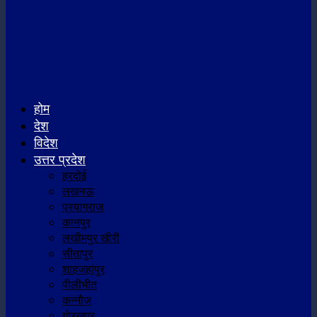
होम
देश
विदेश
उत्तर प्रदेश
हरदोई
लखनऊ
प्रयागराज
कानपुर
लखीमपुर खीरी
सीतापुर
शाहजहांपुर
पीलीभीत
कन्नौज
गोरखपुर