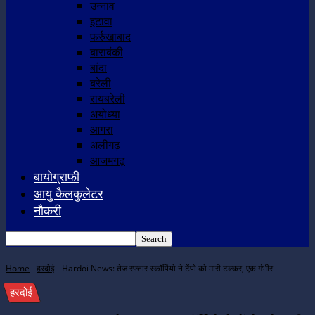
उन्नाव
इटावा
फर्रुखाबाद
बाराबंकी
बांदा
बरेली
रायबरेली
अयोध्या
आगरा
अलीगढ़
आजमगढ़
बायोग्राफी
आयु कैलकुलेटर
नौकरी
Home
हरदोई
Hardoi News: तेज रफ्तार स्कॉर्पियो ने टेंपो को मारी टक्कर, एक गंभीर
हरदोई