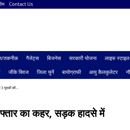
होम
Contact Us
ञान/तकनीक
गैजेट्स
बिजनेस
सरकारी योजना
लाइफ स्टाइल
ल
जीके क्विज
जिला चुनें
बायोग्राफी
आयु कैलकुलेटर
न
3 युवकों की...
ार का कहर, सड़क हादसे में