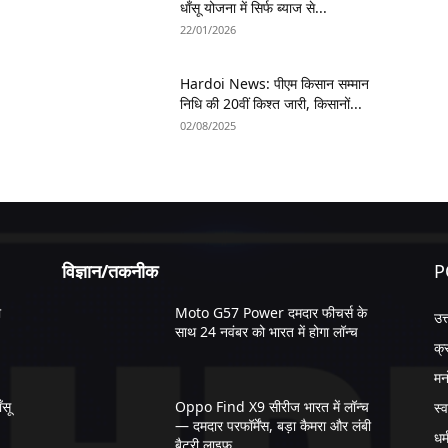
धाँसू योजना में सिर्फ ब्याज से...
22/01/2026
Hardoi News: पीएम किसान सम्मान
निधि की 20वीं किश्त जारी, किसानों...
02/08/2025
विज्ञान/तकनीक
P
ी
Moto G57 Power दमदार फीचर्स के
उत
साथ 24 नवंबर को भारत में होगा लॉन्च
क्
मन
सू
Oppo Find X9 सीरीज भारत में लॉन्च
स्व
— दमदार परफॉर्मेंस, बड़ा कैमरा और लंबी
धर्
बैटरी लाइफ