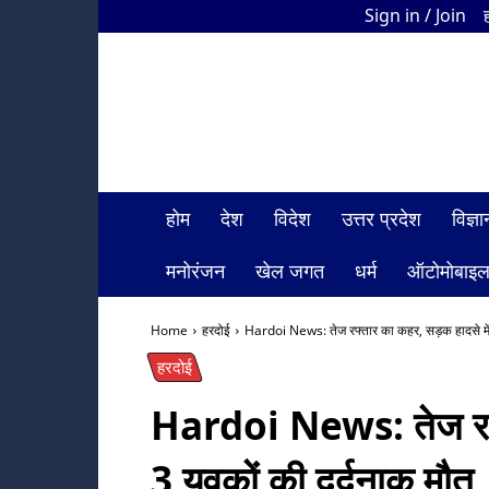
Sign in / Join
HDI
Bharat
News
होम
देश
विदेश
उत्तर प्रदेश
विज्
मनोरंजन
खेल जगत
धर्म
ऑटोमोबाइ
Home
हरदोई
Hardoi News: तेज रफ्तार का कहर, सड़क हादसे में 
हरदोई
Hardoi News: तेज रफ्त
3 युवकों की दर्दनाक मौत