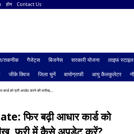
n
होम
Contact Us
ञान/तकनीक
गैजेट्स
बिजनेस
सरकारी योजना
लाइफ स्टाइल
ल
जीके क्विज
जिला चुनें
बायोग्राफी
आयु कैलकुलेटर
न
ार्ड को फ्री अपडेट करने की तारीख,...
: फिर बढ़ी आधार कार्ड को
, फ्री में कैसे अपडेट करें?