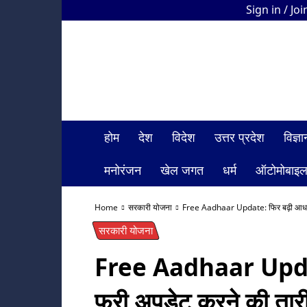
Sign in / Joi
HDI
Bharat
News
होम
देश
विदेश
उत्तर प्रदेश
विज्
मनोरंजन
खेल जगत
धर्म
ऑटोमोबाइ
Home
सरकारी योजना
Free Aadhaar Update: फिर बढ़ी आधार क
सरकारी योजना
Free Aadhaar Update
फ्री अपडेट करने की तारीख