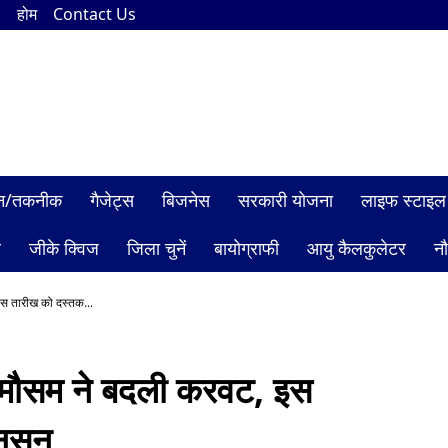
n
होम
Contact Us
ञान/तकनीक
गैजेट्स
बिजनेस
सरकारी योजना
लाइफ स्टाइल
ल
जीके क्विज
जिला चुनें
बायोग्राफी
आयु कैलकुलेटर
न
स तारीख को दस्तक...
 मौसम ने बदली करवट, इस
नसून