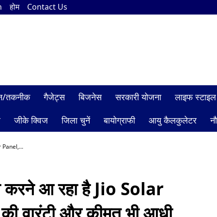
n
होम
Contact Us
ञान/तकनीक
गैजेट्स
बिजनेस
सरकारी योजना
लाइफ स्टाइल
ल
जीके क्विज
जिला चुनें
बायोग्राफी
आयु कैलकुलेटर
न
r Panel,...
का करने आ रहा है Jio Solar
की वारंटी और कीमत भी आधी,