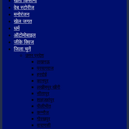
खेती किसानी
वेब स्टोरीज
मनोरंजन
खेल जगत
धर्म
ऑटोमोबाइल
जीके क्विज
जिला चुनें
उत्तर प्रदेश
लखनऊ
प्रयागराज
हरदोई
कानपुर
लखीमपुर खीरी
सीतापुर
शाहजहांपुर
पीलीभीत
कन्नौज
गोरखपुर
वाराणसी