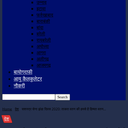
उन्नाव
इटावा
फर्रुखाबाद
बाराबंकी
बांदा
बरेली
रायबरेली
अयोध्या
आगरा
अलीगढ़
आजमगढ़
बायोग्राफी
आयु कैलकुलेटर
नौकरी
Home
देश
सशस्त्र सेना झंडा दिवस 2020: ताकत वतन की हमसे है हिम्मत वतन...
देश