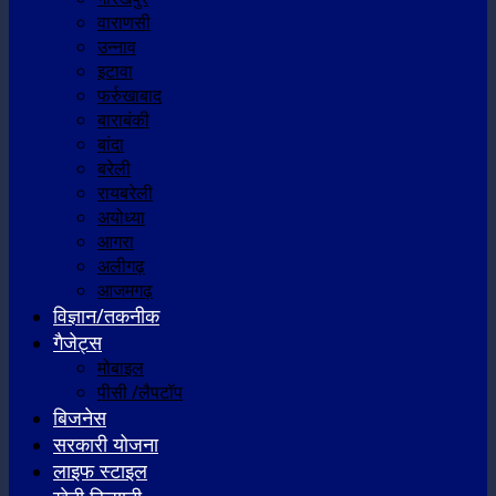
वाराणसी
उन्नाव
इटावा
फर्रुखाबाद
बाराबंकी
बांदा
बरेली
रायबरेली
अयोध्या
आगरा
अलीगढ़
आजमगढ़
विज्ञान/तकनीक
गैजेट्स
मोबाइल
पीसी /लैपटॉप
बिजनेस
सरकारी योजना
लाइफ स्टाइल