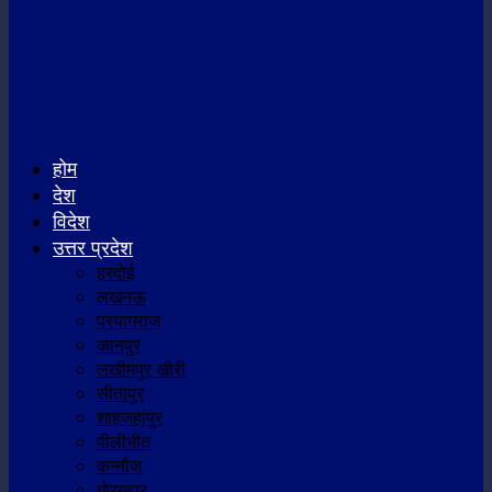
होम
देश
विदेश
उत्तर प्रदेश
हरदोई
लखनऊ
प्रयागराज
कानपुर
लखीमपुर खीरी
सीतापुर
शाहजहांपुर
पीलीभीत
कन्नौज
गोरखपुर