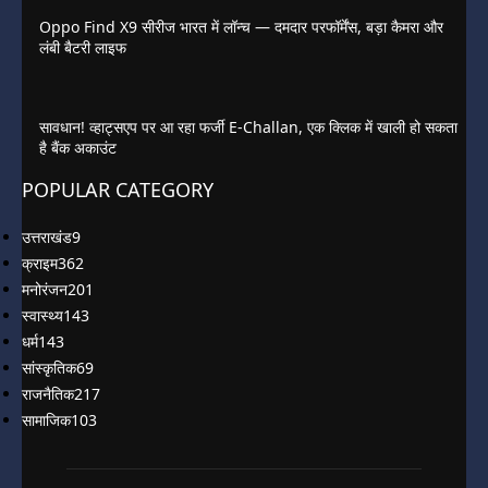
Oppo Find X9 सीरीज भारत में लॉन्च — दमदार परफॉर्मेंस, बड़ा कैमरा और
लंबी बैटरी लाइफ
सावधान! व्हाट्सएप पर आ रहा फर्जी E-Challan, एक क्लिक में खाली हो सकता
है बैंक अकाउंट
POPULAR CATEGORY
उत्तराखंड
9
क्राइम
362
मनोरंजन
201
स्वास्थ्य
143
धर्म
143
सांस्कृतिक
69
राजनैतिक
217
सामाजिक
103