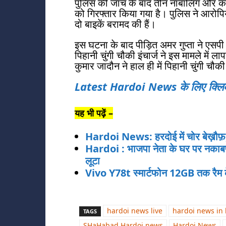
पुलिस की जांच के बाद तीन नाबालिग और को
को गिरफ्तार किया गया है। पुलिस ने आरोप
दो बाइकें बरामद की हैं।
इस घटना के बाद पीड़ित अमर गुप्ता ने एस
पिहानी चुंगी चौकी इंचार्ज ने इस मामले मे
कुमार जादौन ने हाल ही में पिहानी चुंगी चौ
Latest Hardoi News के लिए क्लिक 
यह भी पढ़ें –
Hardoi News: हरदोई में चोर बेख़ौफ़,
Hardoi : भाजपा नेता के घर पर नकाबप
लूटा
Vivo Y78t स्‍मार्टफोन 12GB तक रैम के
hardoi news live
hardoi news in 
TAGS
SHaHabad Hardoi news
Hardoi News