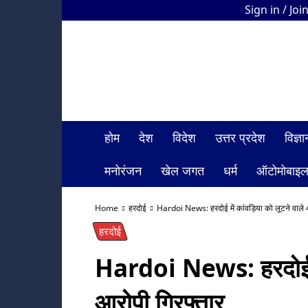
Sign in / Joi
HDI
Bharat
News
होम
देश
विदेश
उत्तर प्रदेश
विज्
मनोरंजन
खेल जगत
धर्म
ऑटोमोबाइ
Home
हरदोई
Hardoi News: हरदोई में कांवड़िया को लूटने वाले 
हरदोई
Hardoi News: हरदोई में
आरोपी गिरफ्तार