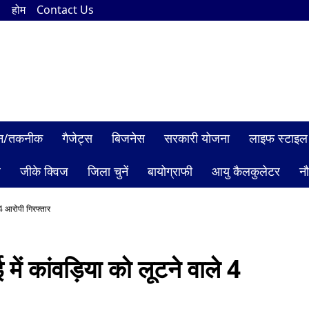
n
होम
Contact Us
ञान/तकनीक
गैजेट्स
बिजनेस
सरकारी योजना
लाइफ स्टाइल
ल
जीके क्विज
जिला चुनें
बायोग्राफी
आयु कैलकुलेटर
न
4 आरोपी गिरफ्तार
 कांवड़िया को लूटने वाले 4