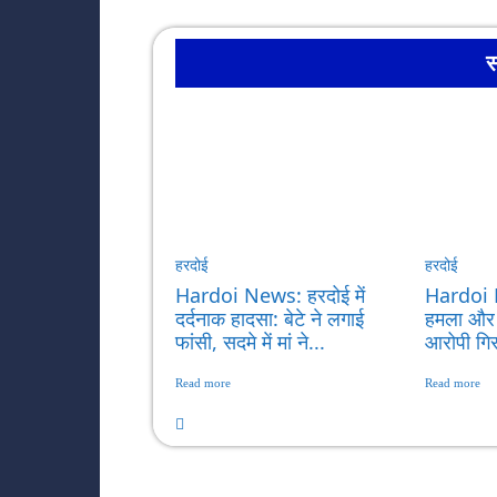
स
हरदोई
हरदोई
Hardoi News: हरदोई में
Hardoi 
दर्दनाक हादसा: बेटे ने लगाई
हमला और फ
फांसी, सदमे में मां ने...
आरोपी गिर
Read more
Read more