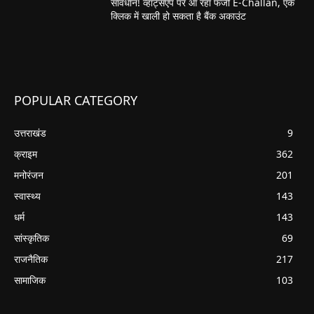
सावधान! व्हाट्सएप पर आ रहा फर्जी E-Challan, एक
क्लिक में खाली हो सकता है बैंक अकाउंट
POPULAR CATEGORY
उत्तराखंड
9
क्राइम
362
मनोरंजन
201
स्वास्थ्य
143
धर्म
143
सांस्कृतिक
69
राजनैतिक
217
सामाजिक
103