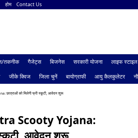
n
होम
Contact Us
ञान/तकनीक
गैजेट्स
बिजनेस
सरकारी योजना
लाइफ स्टाइल
ल
जीके क्विज
जिला चुनें
बायोग्राफी
आयु कैलकुलेटर
न
ात्राओं को मिलेगी फ्री स्कूटी, आवेदन शुरू
ra Scooty Yojana:
स्कूटी, आवेदन शुरू