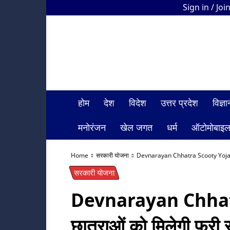
Sign in / Joi
HDI
Bharat
News
होम
देश
विदेश
उत्तर प्रदेश
विज्
मनोरंजन
खेल जगत
धर्म
ऑटोमोबाइ
Home
सरकारी योजना
Devnarayan Chhatra Scooty Yojana: छ
सरकारी योजना
Devnarayan Chhat
छात्राओं को मिलेगी फ्री 