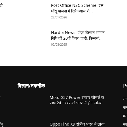
डी
Post Office NSC Scheme: इस
धाँसू योजना में सिर्फ ब्याज से...
22/01/2026
Hardoi News: पीएम किसान सम्मान
निधि की 20वीं किश्त जारी, किसानों...
02/08/2025
विज्ञान/तकनीक
P
ी
Moto G57 Power दमदार फीचर्स के
उत
साथ 24 नवंबर को भारत में होगा लॉन्च
क्
मन
सू
Oppo Find X9 सीरीज भारत में लॉन्च
स्व