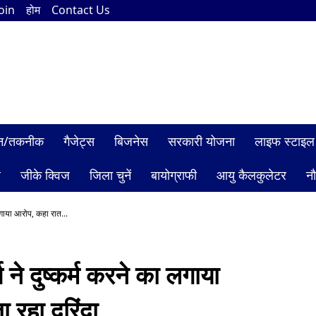
Join
होम
Contact Us
ञान/तकनीक
गैजेट्स
बिजनेस
सरकारी योजना
लाइफ स्टाइल
ल
जीके क्विज
जिला चुनें
बायोग्राफी
आयु कैलकुलेटर
न
लगाया आरोप, कहा रात...
ने दुष्कर्म करने का लगाया
 रहा दरिंदा