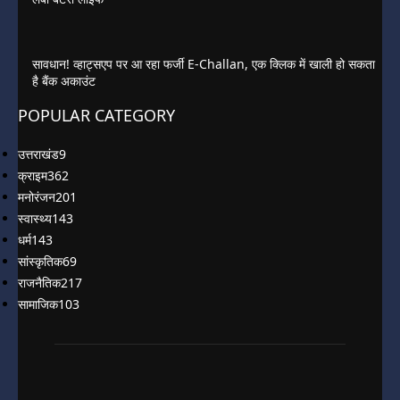
सावधान! व्हाट्सएप पर आ रहा फर्जी E-Challan, एक क्लिक में खाली हो सकता
है बैंक अकाउंट
POPULAR CATEGORY
उत्तराखंड
9
क्राइम
362
मनोरंजन
201
स्वास्थ्य
143
धर्म
143
सांस्कृतिक
69
राजनैतिक
217
सामाजिक
103