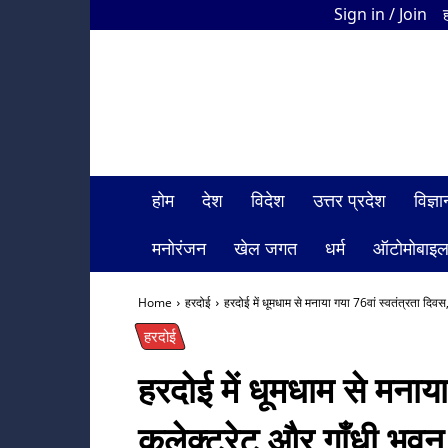
Sign in / Join
HDI
Bharat
News
होम
देश
विदेश
उत्तर प्रदेश
विज्
मनोरंजन
खेल जगत
धर्म
ऑटोमोबाइ
Home
हरदोई
हरदोई में धूमधाम से मनाया गया 76वां स्वतंत्रता दिवस,
हरदोई
हरदोई में धूमधाम से मनाय
कलेक्ट्रेट और गाँधी भवन 