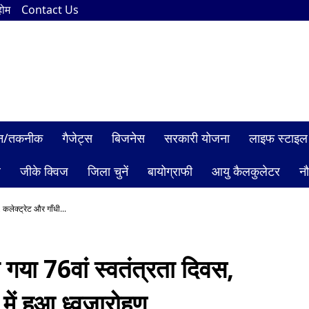
होम
Contact Us
ञान/तकनीक
गैजेट्स
बिजनेस
सरकारी योजना
लाइफ स्टाइल
ल
जीके क्विज
जिला चुनें
बायोग्राफी
आयु कैलकुलेटर
न
 कलेक्ट्रेट और गाँधी...
ा गया 76वां स्वतंत्रता दिवस,
में हुआ ध्वजारोहण