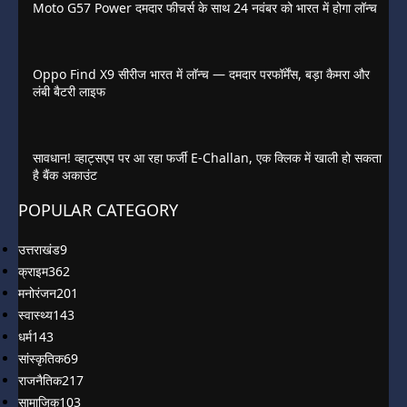
Moto G57 Power दमदार फीचर्स के साथ 24 नवंबर को भारत में होगा लॉन्च
Oppo Find X9 सीरीज भारत में लॉन्च — दमदार परफॉर्मेंस, बड़ा कैमरा और
लंबी बैटरी लाइफ
सावधान! व्हाट्सएप पर आ रहा फर्जी E-Challan, एक क्लिक में खाली हो सकता
है बैंक अकाउंट
POPULAR CATEGORY
उत्तराखंड
9
क्राइम
362
मनोरंजन
201
स्वास्थ्य
143
धर्म
143
सांस्कृतिक
69
राजनैतिक
217
सामाजिक
103