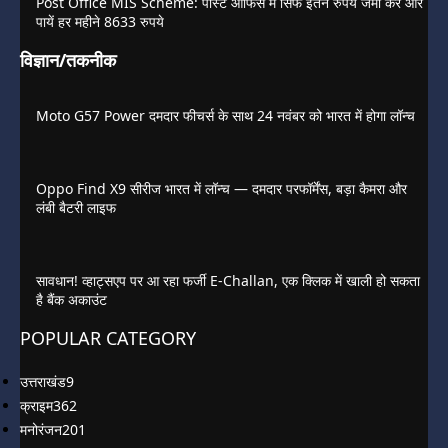
Post Office MIS Scheme: पोस्ट ऑफिस में सिर्फ इतने रुपये जमा करें और
पायें हर महीने 8633 रुपये
विज्ञान/तकनीक
Moto G57 Power दमदार फीचर्स के साथ 24 नवंबर को भारत में होगा लॉन्च
Oppo Find X9 सीरीज भारत में लॉन्च — दमदार परफॉर्मेंस, बड़ा कैमरा और
लंबी बैटरी लाइफ
सावधान! व्हाट्सएप पर आ रहा फर्जी E-Challan, एक क्लिक में खाली हो सकता
है बैंक अकाउंट
POPULAR CATEGORY
उत्तराखंड
9
क्राइम
362
मनोरंजन
201