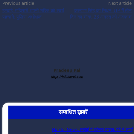
Previous article
Next article
हरदोई: महिलायें अपनी शक्ति को स्वयं
कल्याण सिंह का निधन, UP में तीन
पहचाने: पुलिस अधीक्षक
दिन का शोक, 23 अगस्त को अवकाश
Pradeep Pal
https://hdibharat.com
सम्बधित ख़बरें
Hardoi News: हरदोई में दर्दनाक हादसा: बेटे ने लगाई