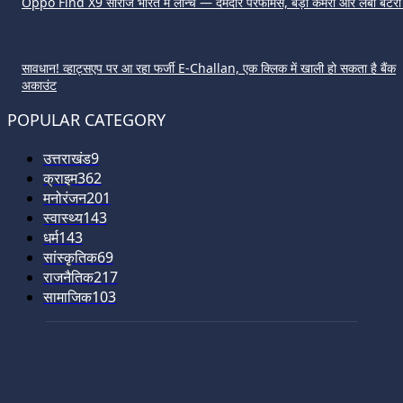
Oppo Find X9 सीरीज भारत में लॉन्च — दमदार परफॉर्मेंस, बड़ा कैमरा और लंबी बैटर
सावधान! व्हाट्सएप पर आ रहा फर्जी E-Challan, एक क्लिक में खाली हो सकता है बैंक
अकाउंट
POPULAR CATEGORY
उत्तराखंड
9
क्राइम
362
मनोरंजन
201
स्वास्थ्य
143
धर्म
143
सांस्कृतिक
69
राजनैतिक
217
सामाजिक
103