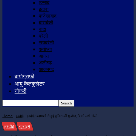
उन्नाव
इटावा
फर्रुखाबाद
बाराबंकी
बांदा
बरेली
रायबरेली
अयोध्या
आगरा
अलीगढ़
आजमगढ़
बायोग्राफी
आयु कैलकुलेटर
नौकरी
Home
हरदोई
हरदोई: बदमाशों से हुई पुलिस की मुठभेड़, 3 को लगी गोली
हरदोई
क्राइम