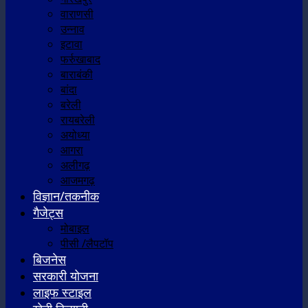
वाराणसी
उन्नाव
इटावा
फर्रुखाबाद
बाराबंकी
बांदा
बरेली
रायबरेली
अयोध्या
आगरा
अलीगढ़
आजमगढ़
विज्ञान/तकनीक
गैजेट्स
मोबाइल
पीसी /लैपटॉप
बिजनेस
सरकारी योजना
लाइफ स्टाइल