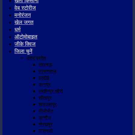
खेती किसानी
वेब स्टोरीज
मनोरंजन
खेल जगत
धर्म
ऑटोमोबाइल
जीके क्विज
जिला चुनें
उत्तर प्रदेश
लखनऊ
प्रयागराज
हरदोई
कानपुर
लखीमपुर खीरी
सीतापुर
शाहजहांपुर
पीलीभीत
कन्नौज
गोरखपुर
वाराणसी