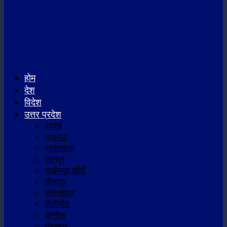
होम
देश
विदेश
उत्तर प्रदेश
हरदोई
लखनऊ
प्रयागराज
कानपुर
लखीमपुर खीरी
सीतापुर
शाहजहांपुर
पीलीभीत
कन्नौज
गोरखपुर