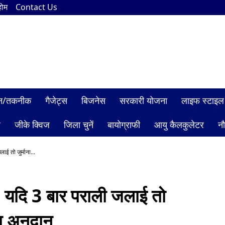
होम
Contact Us
ञान/तकनीक
गैजेट्स
बिजनेस
सरकारी योजना
लाइफ स्टाइल
ल
जीके क्विज
जिला चुनें
बायोग्राफी
आयु कैलकुलेटर
न
ई तो जुर्माना...
, यदि 3 बार पराली जलाई तो
गा अनुदान