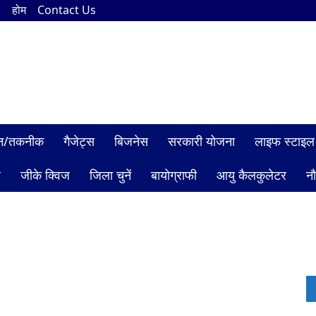
n
होम
Contact Us
ञान/तकनीक
गैजेट्स
बिजनेस
सरकारी योजना
लाइफ स्टाइल
ल
जीके क्विज
जिला चुनें
बायोग्राफी
आयु कैलकुलेटर
न