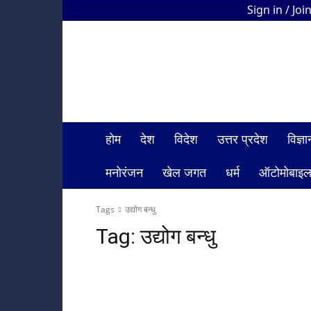
Sign in / Joi
HDI
Bharat
News
होम
देश
विदेश
उत्तर प्रदेश
विज्
मनोरंजन
खेल जगत
धर्म
ऑटोमोबाइ
Tags
उद्योग बन्धु
Tag:
उद्योग बन्धु