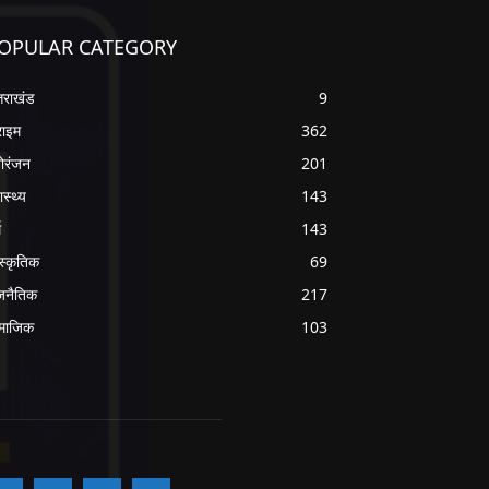
OPULAR CATEGORY
्तराखंड
9
राइम
362
ोरंजन
201
ास्थ्य
143
म
143
ंस्कृतिक
69
जनैतिक
217
माजिक
103