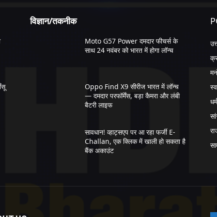
विज्ञान/तकनीक
P
ी
Moto G57 Power दमदार फीचर्स के
उत
साथ 24 नवंबर को भारत में होगा लॉन्च
क्
मन
सू
Oppo Find X9 सीरीज भारत में लॉन्च
स्व
— दमदार परफॉर्मेंस, बड़ा कैमरा और लंबी
धर्
बैटरी लाइफ
सा
रा
सावधान! व्हाट्सएप पर आ रहा फर्जी E-
Challan, एक क्लिक में खाली हो सकता है
सा
बैंक अकाउंट