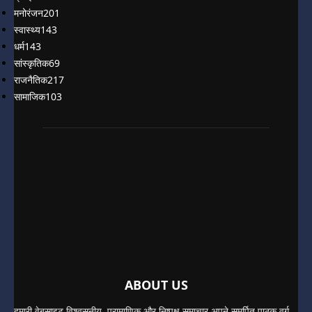
मनोरंजन
201
स्वास्थ्य
143
धर्म
143
सांस्कृतिक
69
राजनैतिक
217
सामाजिक
103
ABOUT US
हमारी वेबसाइट विश्वसनीय, प्रामाणिक और निष्पक्ष समाचार अपने समर्पित पाठक वर्ग