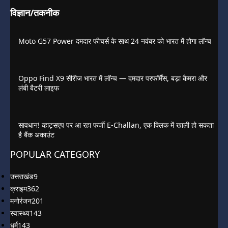
विज्ञान/तकनीक
Moto G57 Power दमदार फीचर्स के साथ 24 नवंबर को भारत में होगा लॉन्च
Oppo Find X9 सीरीज भारत में लॉन्च — दमदार परफॉर्मेंस, बड़ा कैमरा और
लंबी बैटरी लाइफ
सावधान! व्हाट्सएप पर आ रहा फर्जी E-Challan, एक क्लिक में खाली हो सकता
है बैंक अकाउंट
POPULAR CATEGORY
उत्तराखंड
9
क्राइम
362
मनोरंजन
201
स्वास्थ्य
143
धर्म
143