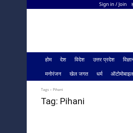
Sign in / Join
HDI
Bharat
News
होम
देश
विदेश
उत्तर प्रदेश
विज्
मनोरंजन
खेल जगत
धर्म
ऑटोमोबाइ
Tags
Pihani
Tag:
Pihani