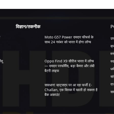
विज्ञान/तकनीक
P
ी
Moto G57 Power दमदार फीचर्स के
उत
साथ 24 नवंबर को भारत में होगा लॉन्च
क्
मन
सू
Oppo Find X9 सीरीज भारत में लॉन्च
स्व
— दमदार परफॉर्मेंस, बड़ा कैमरा और लंबी
धर्
बैटरी लाइफ
सा
रा
सावधान! व्हाट्सएप पर आ रहा फर्जी E-
Challan, एक क्लिक में खाली हो सकता है
सा
बैंक अकाउंट