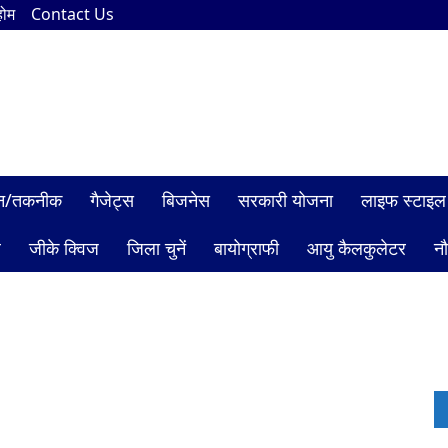
होम
Contact Us
ञान/तकनीक
गैजेट्स
बिजनेस
सरकारी योजना
लाइफ स्टाइल
ल
जीके क्विज
जिला चुनें
बायोग्राफी
आयु कैलकुलेटर
न