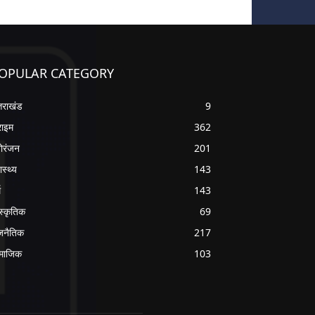
OPULAR CATEGORY
्तराखंड
9
राइम
362
ोरंजन
201
ास्थ्य
143
म
143
ंस्कृतिक
69
जनैतिक
217
माजिक
103