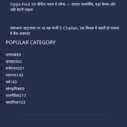
Oppo Find X9 सीरीज भारत में लॉन्च — दमदार परफॉर्मेंस, बड़ा कैमरा और
लंबी बैटरी लाइफ
सावधान! व्हाट्सएप पर आ रहा फर्जी E-Challan, एक क्लिक में खाली हो सकता
है बैंक अकाउंट
POPULAR CATEGORY
उत्तराखंड
9
क्राइम
362
मनोरंजन
201
स्वास्थ्य
143
धर्म
143
सांस्कृतिक
69
राजनैतिक
217
सामाजिक
103