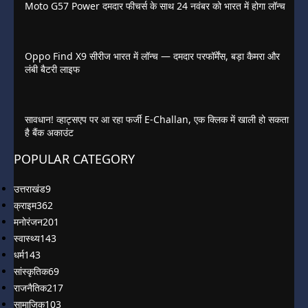
Moto G57 Power दमदार फीचर्स के साथ 24 नवंबर को भारत में होगा लॉन्च
Oppo Find X9 सीरीज भारत में लॉन्च — दमदार परफॉर्मेंस, बड़ा कैमरा और
लंबी बैटरी लाइफ
सावधान! व्हाट्सएप पर आ रहा फर्जी E-Challan, एक क्लिक में खाली हो सकता
है बैंक अकाउंट
POPULAR CATEGORY
उत्तराखंड
9
क्राइम
362
मनोरंजन
201
स्वास्थ्य
143
धर्म
143
सांस्कृतिक
69
राजनैतिक
217
सामाजिक
103