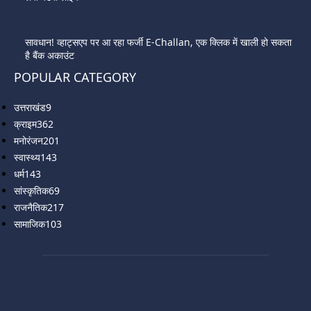
सावधान! व्हाट्सएप पर आ रहा फर्जी E-Challan, एक क्लिक में खाली हो सकता
है बैंक अकाउंट
POPULAR CATEGORY
उत्तराखंड
9
क्राइम
362
मनोरंजन
201
स्वास्थ्य
143
धर्म
143
सांस्कृतिक
69
राजनैतिक
217
सामाजिक
103