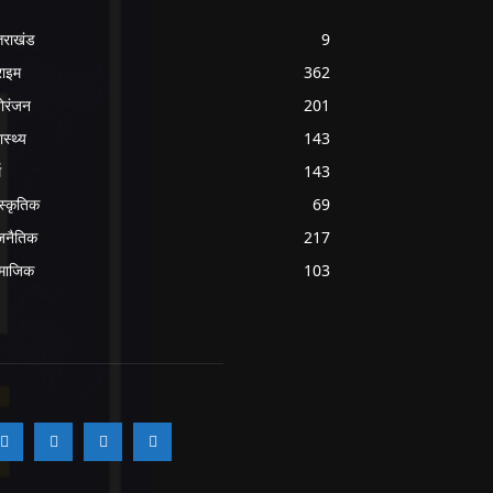
्तराखंड
9
राइम
362
ोरंजन
201
ास्थ्य
143
म
143
ंस्कृतिक
69
जनैतिक
217
माजिक
103