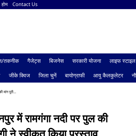
होम
Contact Us
ञान/तकनीक
गैजेट्स
बिजनेस
सरकारी योजना
लाइफ स्टाइल
ल
जीके क्विज
जिला चुनें
बायोग्राफी
आयु कैलकुलेटर
न
ी मांग पूरी...
नपुर में रामगंगा नदी पर पुल की
योगी ने स्वीकृत किया प्रस्ताव