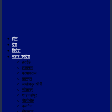
होम
देश
विदेश
उत्तर प्रदेश
हरदोई
लखनऊ
प्रयागराज
कानपुर
लखीमपुर खीरी
सीतापुर
शाहजहांपुर
पीलीभीत
कन्नौज
गोरखपुर