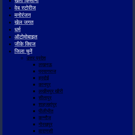
खेती किसानी
वेब स्टोरीज
मनोरंजन
खेल जगत
धर्म
ऑटोमोबाइल
जीके क्विज
जिला चुनें
उत्तर प्रदेश
लखनऊ
प्रयागराज
हरदोई
कानपुर
लखीमपुर खीरी
सीतापुर
शाहजहांपुर
पीलीभीत
कन्नौज
गोरखपुर
वाराणसी