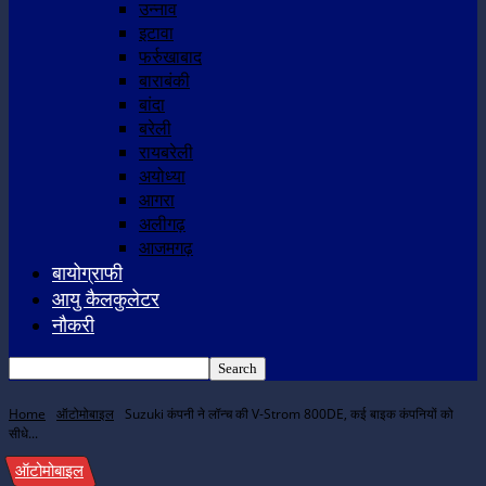
उन्नाव
इटावा
फर्रुखाबाद
बाराबंकी
बांदा
बरेली
रायबरेली
अयोध्या
आगरा
अलीगढ़
आजमगढ़
बायोग्राफी
आयु कैलकुलेटर
नौकरी
Home
ऑटोमोबाइल
Suzuki कंपनी ने लॉन्च की V-Strom 800DE, कई बाइक कंपनियों को
सीधे...
ऑटोमोबाइल