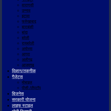
वाराणसी
उन्नाव
इटावा
फर्रुखाबाद
बाराबंकी
बांदा
बरेली
रायबरेली
अयोध्या
आगरा
अलीगढ़
आजमगढ़
विज्ञान/तकनीक
गैजेट्स
मोबाइल
पीसी /लैपटॉप
बिजनेस
सरकारी योजना
लाइफ स्टाइल