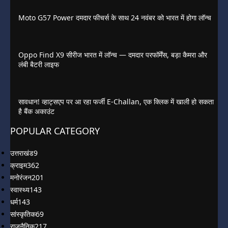
Moto G57 Power दमदार फीचर्स के साथ 24 नवंबर को भारत में होगा लॉन्च
Oppo Find X9 सीरीज भारत में लॉन्च — दमदार परफॉर्मेंस, बड़ा कैमरा और
लंबी बैटरी लाइफ
सावधान! व्हाट्सएप पर आ रहा फर्जी E-Challan, एक क्लिक में खाली हो सकता
है बैंक अकाउंट
POPULAR CATEGORY
उत्तराखंड
9
क्राइम
362
मनोरंजन
201
स्वास्थ्य
143
धर्म
143
सांस्कृतिक
69
राजनैतिक
217